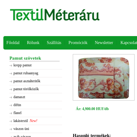
Főoldal
Rólunk
Szállítás
Promóciók
Newsletter
Kapcsola
Pamut szövetek
krepp pamut
pamut ruhaanyag
pamut asztalteritők
pamut törölközők
damaszt
diftin
Ár: 4,900.00 HUF/db
flanel
lakástextil
New!
vászon üni
Hasonló termékek:
zsák vászon