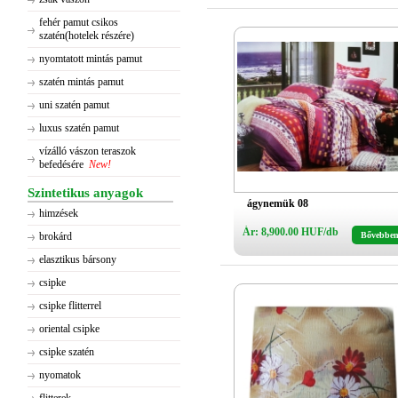
fehér pamut csikos
szatén(hotelek részére)
nyomtatott mintás pamut
szatén mintás pamut
uni szatén pamut
luxus szatén pamut
vízálló vászon teraszok
befedésére
New!
Szintetikus anyagok
ágynemük 08
himzések
Ár: 8,900.00 HUF/db
brokárd
Bővebbe
elasztikus bársony
csipke
csipke flitterrel
oriental csipke
csipke szatén
nyomatok