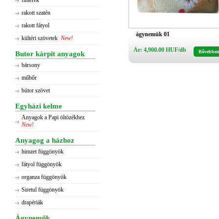
flitterek
rakott szatén
rakott fátyol
ágynemük 01
kültéri szövetek
New!
Ár: 4,900.00 HUF/db
Bővebbe
Butor kárpit anyagok
bársony
műbőr
bútor szövet
Egyházi kelme
Anyagok a Papi öltözékhez
New!
Anyagog a házhoz
himzet függönyök
fátyol függönyök
organza függönyök
Siretul függönyök
drapériák
Ágyneműk