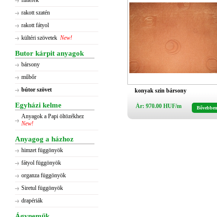
flitterek
rakott szatén
rakott fátyol
kültéri szövetek
New!
Butor kárpit anyagok
bársony
műbőr
bútor szövet
konyak szin bársony
Egyházi kelme
Ár: 970.00 HUF/m
Bővebbe
Anyagok a Papi öltözékhez
New!
Anyagog a házhoz
himzet függönyök
fátyol függönyök
organza függönyök
Siretul függönyök
drapériák
Ágyneműk