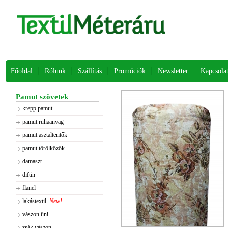
Főoldal
Rólunk
Szállítás
Promóciók
Newsletter
Kapcsola
Pamut szövetek
krepp pamut
pamut ruhaanyag
pamut asztalteritők
pamut törölközők
damaszt
diftin
flanel
lakástextil
New!
vászon üni
zsák vászon