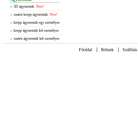
3D ágynemük
New!
szaten krepp ágynemük
New!
krepp ágynemük egy személyes
krepp ágynemük két személyes
szatén ágynemük két személyes
Főoldal
Rólunk
Szállítás