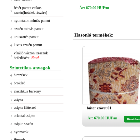
fehér pamut csikos
Ár: 670.00 HUF/m
szatén(hotelek részére)
nyomtatott mintás pamut
szatén mintás pamut
Hasonló termékek:
uni szatén pamut
luxus szatén pamut
vízálló vászon teraszok
befedésére
New!
Szintetikus anyagok
himzések
brokárd
elasztikus bársony
csipke
csipke flitterrel
bútor szövet 01
oriental csipke
Ár: 670.00 HUF/m
Bővebbe
csipke szatén
nyomatok