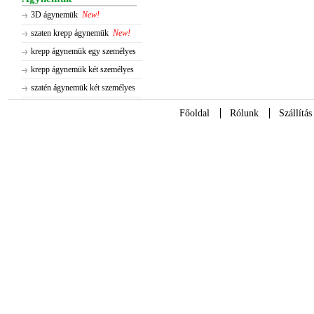
3D ágynemük
New!
szaten krepp ágynemük
New!
krepp ágynemük egy személyes
krepp ágynemük két személyes
szatén ágynemük két személyes
Főoldal
Rólunk
Szállítás