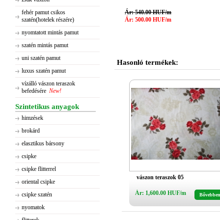
fehér pamut csikos
Ár: 540.00 HUF/m
szatén(hotelek részére)
Ár: 500.00 HUF/m
nyomtatott mintás pamut
szatén mintás pamut
uni szatén pamut
Hasonló termékek:
luxus szatén pamut
vízálló vászon teraszok
befedésére
New!
Szintetikus anyagok
himzések
brokárd
elasztikus bársony
csipke
csipke flitterrel
vászon teraszok 05
oriental csipke
Ár: 1,600.00 HUF/m
csipke szatén
Bővebbe
nyomatok