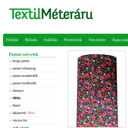
Főoldal
Rólunk
Szállítás
Promóciók
Newsletter
Kapcsola
Pamut szövetek
krepp pamut
pamut ruhaanyag
pamut asztalteritők
pamut törölközők
damaszt
diftin
flanel
lakástextil
New!
vászon üni
zsák vászon