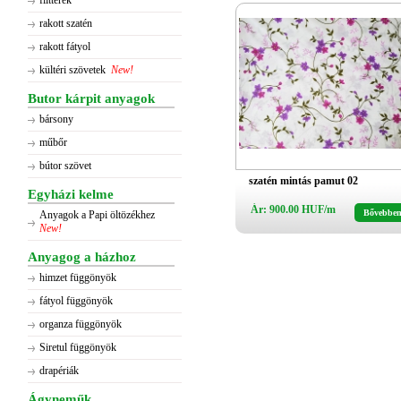
flitterek
rakott szatén
rakott fátyol
kültéri szövetek
New!
Butor kárpit anyagok
bársony
műbőr
bútor szövet
szatén mintás pamut 02
Egyházi kelme
Ár: 900.00 HUF/m
Bővebbe
Anyagok a Papi öltözékhez
New!
Anyagog a házhoz
himzet függönyök
fátyol függönyök
organza függönyök
Siretul függönyök
drapériák
Ágyneműk