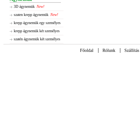
3D ágynemük
New!
szaten krepp ágynemük
New!
krepp ágynemük egy személyes
krepp ágynemük két személyes
szatén ágynemük két személyes
Főoldal
Rólunk
Szállítás