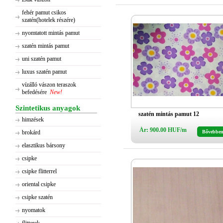
fehér pamut csikos
szatén(hotelek részére)
nyomtatott mintás pamut
szatén mintás pamut
uni szatén pamut
luxus szatén pamut
vízálló vászon teraszok
befedésére
New!
Szintetikus anyagok
szatén mintás pamut 12
himzések
Ár: 900.00 HUF/m
brokárd
Bővebbe
elasztikus bársony
csipke
csipke flitterrel
oriental csipke
csipke szatén
nyomatok