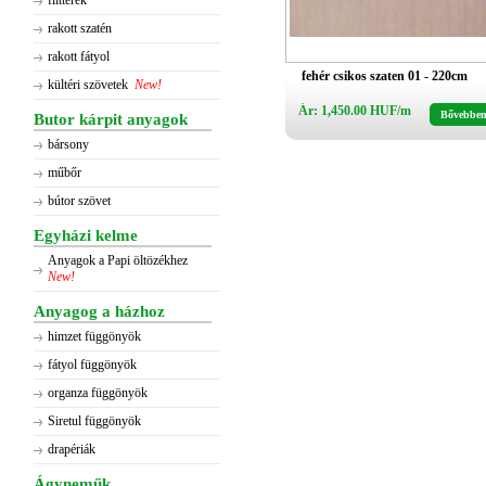
flitterek
rakott szatén
rakott fátyol
fehér csikos szaten 01 - 220cm
kültéri szövetek
New!
Ár: 1,450.00 HUF/m
Bővebbe
Butor kárpit anyagok
bársony
műbőr
bútor szövet
Egyházi kelme
Anyagok a Papi öltözékhez
New!
Anyagog a házhoz
himzet függönyök
fátyol függönyök
organza függönyök
Siretul függönyök
drapériák
Ágyneműk