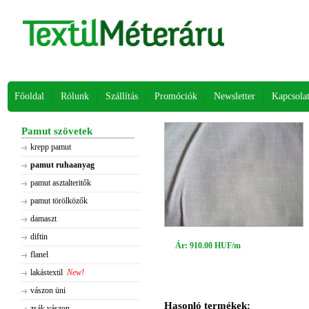
Főoldal
Rólunk
Szállítás
Promóciók
Newsletter
Kapcsola
Pamut szövetek
krepp pamut
pamut ruhaanyag
pamut asztalteritők
pamut törölközők
damaszt
diftin
Ár: 910.00 HUF/m
flanel
lakástextil
New!
vászon üni
Hasonló termékek:
zsák vászon