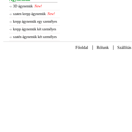
3D ágynemük
New!
szaten krepp ágynemük
New!
krepp ágynemük egy személyes
krepp ágynemük két személyes
szatén ágynemük két személyes
Főoldal
Rólunk
Szállítás