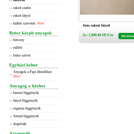
flitterek
rakott szatén
rakott fátyol
kültéri szövetek
New!
bézs rakott fátyol
Butor kárpit anyagok
Ár: 1,000.00 HUF/m
Bővebbe
bársony
műbőr
bútor szövet
Egyházi kelme
Anyagok a Papi öltözékhez
New!
Anyagog a házhoz
himzet függönyök
fátyol függönyök
organza függönyök
Siretul függönyök
drapériák
Ágyneműk