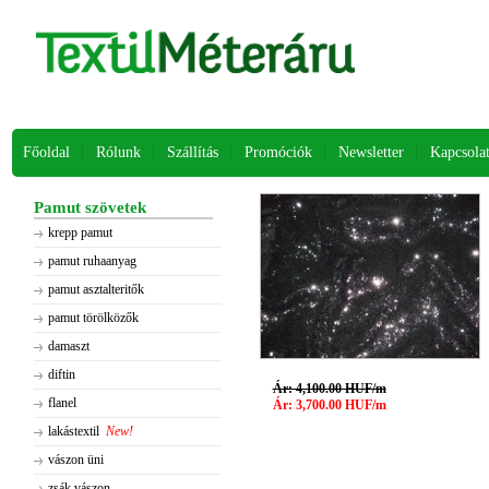
Főoldal
Rólunk
Szállítás
Promóciók
Newsletter
Kapcsola
Pamut szövetek
krepp pamut
pamut ruhaanyag
pamut asztalteritők
pamut törölközők
damaszt
diftin
Ár: 4,100.00 HUF/m
flanel
Ár: 3,700.00 HUF/m
lakástextil
New!
vászon üni
zsák vászon