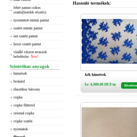
Hasonló termékek:
fehér pamut csikos
szatén(hotelek részére)
nyomtatott mintás pamut
szatén mintás pamut
uni szatén pamut
luxus szatén pamut
vízálló vászon teraszok
befedésére
New!
Szintetikus anyagok
himzések
kék himzések
brokárd
Ár: 6,900.00 HUF/m
Bővebbe
elasztikus bársony
csipke
csipke flitterrel
oriental csipke
csipke szatén
nyomatok