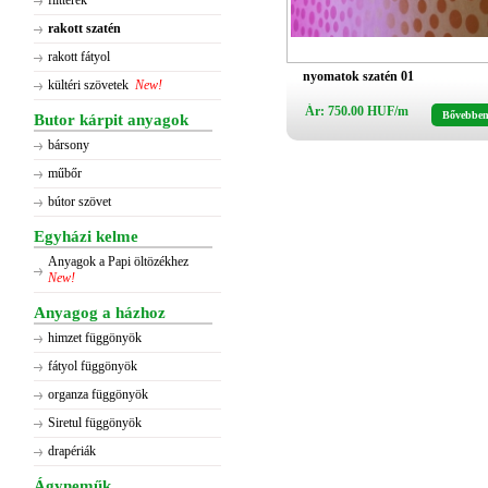
flitterek
rakott szatén
rakott fátyol
nyomatok szatén 01
kültéri szövetek
New!
Ár: 750.00 HUF/m
Bővebbe
Butor kárpit anyagok
bársony
műbőr
bútor szövet
Egyházi kelme
Anyagok a Papi öltözékhez
New!
Anyagog a házhoz
himzet függönyök
fátyol függönyök
organza függönyök
Siretul függönyök
drapériák
Ágyneműk