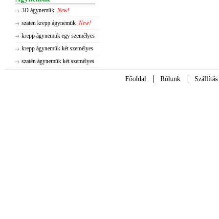
3D ágynemük
New!
szaten krepp ágynemük
New!
krepp ágynemük egy személyes
krepp ágynemük két személyes
szatén ágynemük két személyes
Főoldal
Rólunk
Szállítás