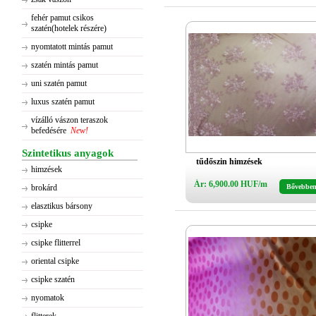
fehér pamut csikos
szatén(hotelek részére)
nyomtatott mintás pamut
szatén mintás pamut
uni szatén pamut
luxus szatén pamut
vízálló vászon teraszok
befedésére
New!
Szintetikus anyagok
tűdőszin himzések
himzések
Ár: 6,900.00 HUF/m
brokárd
Bővebbe
elasztikus bársony
csipke
csipke flitterrel
oriental csipke
csipke szatén
nyomatok