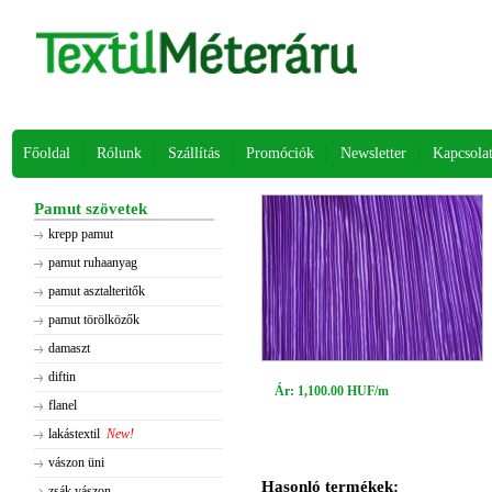
Főoldal
Rólunk
Szállítás
Promóciók
Newsletter
Kapcsola
Pamut szövetek
krepp pamut
pamut ruhaanyag
pamut asztalteritők
pamut törölközők
damaszt
diftin
Ár: 1,100.00 HUF/m
flanel
lakástextil
New!
vászon üni
Hasonló termékek:
zsák vászon