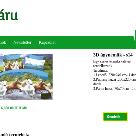
iók
Newsletter
Kapcsolat
3D ágynemük - s14
Egy széles termékskálával
rendelkezünk.
Tartalmaz:
1.Lepedő :220x240 cm- 1 dar
2.Paplany huzat :200x220 cm
darab
3.Párna huzat :70x70 cm - 2 
 6,800.00 HUF/db
Rendelés
onló termékek: