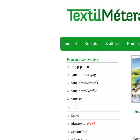
Főoldal
Rólunk
Szállítás
Promóc
Pamut szövetek
krepp pamut
pamut ruhaanyag
pamut asztalteritők
pamut törölközők
damaszt
diftin
Ár:
flanel
lakástextil
New!
vászon üni
Has
zsák vászon