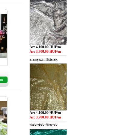
Ár: 4,100.00 HUF/m
Ár: 3,700.00 HUF/m
aranyszin flitterek
en
Ár: 4,100.00 HUF/m
Ár: 3,700.00 HUF/m
türkizkék flitterek