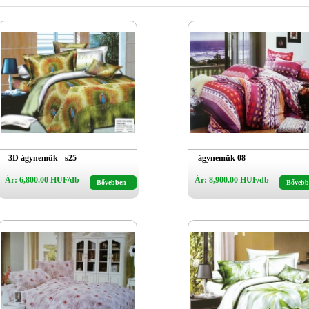
3D ágynemük - s25
ágynemük 08
Ár: 6,800.00 HUF/db
Ár: 8,900.00 HUF/db
Bővebben
Bővebb