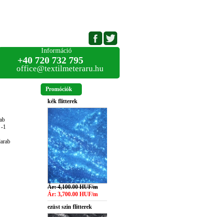
Információ
+40 720 732 795
office@textilmeteraru.hu
Promóciók
kék flitterek
ab
 -1
darab
Ár: 4,100.00 HUF/m
Ár: 3,700.00 HUF/m
ezüst szin flitterek