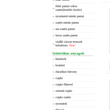
fehér pamut csikos
szatén(hotelek részére)
nyomtatott mintás pamut
szatén mintás pamut
uni szatén pamut
luxus szatén pamut
vízálló vászon teraszok
befedésére
New!
Szintetikus anyagok
himzések
brokárd
elasztikus bársony
csipke
csipke flitterrel
oriental csipke
csipke szatén
nyomatok