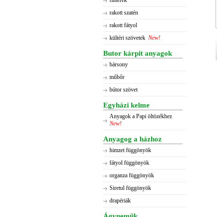
flitterek
rakott szatén
rakott fátyol
kültéri szövetek
New!
Butor kárpit anyagok
bársony
műbőr
bútor szövet
Egyházi kelme
Anyagok a Papi öltözékhez
New!
Anyagog a házhoz
himzet függönyök
fátyol függönyök
organza függönyök
Siretul függönyök
drapériák
Ágyneműk