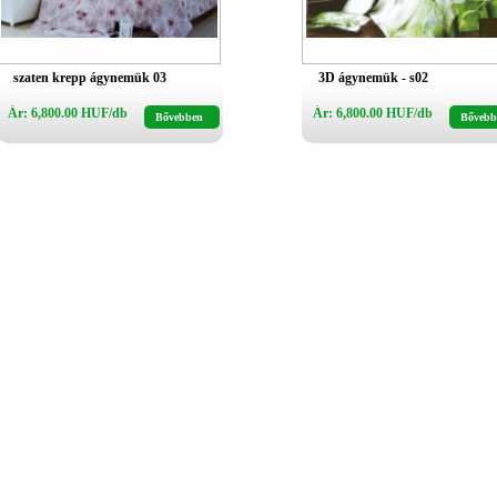
szaten krepp ágynemük 03
3D ágynemük - s02
Ár: 6,800.00 HUF/db
Ár: 6,800.00 HUF/db
Bővebben
Bővebb