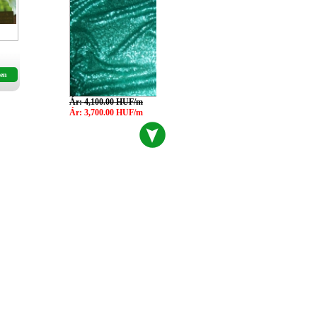
en
Ár: 4,100.00 HUF/m
Ár: 3,700.00 HUF/m
drapériák 06
Ár: 1,250.00 HUF/m
Ár: 1,150.00 HUF/m
drapériák 02