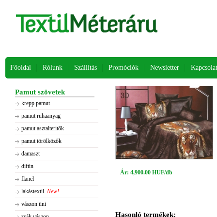
Főoldal
Rólunk
Szállítás
Promóciók
Newsletter
Kapcsola
Pamut szövetek
krepp pamut
pamut ruhaanyag
pamut asztalteritők
pamut törölközők
damaszt
diftin
Ár: 4,900.00 HUF/db
flanel
lakástextil
New!
vászon üni
Hasonló termékek:
zsák vászon