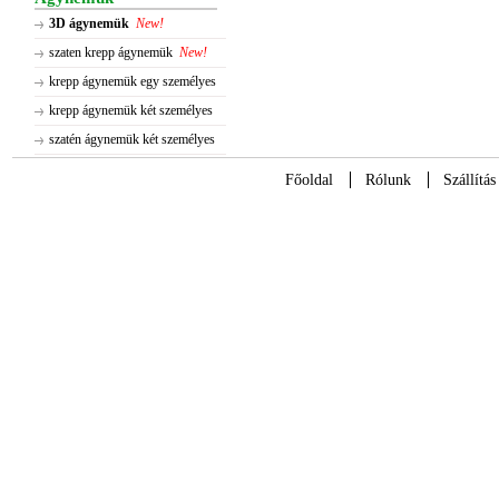
3D ágynemük
New!
szaten krepp ágynemük
New!
krepp ágynemük egy személyes
krepp ágynemük két személyes
szatén ágynemük két személyes
Főoldal
Rólunk
Szállítás