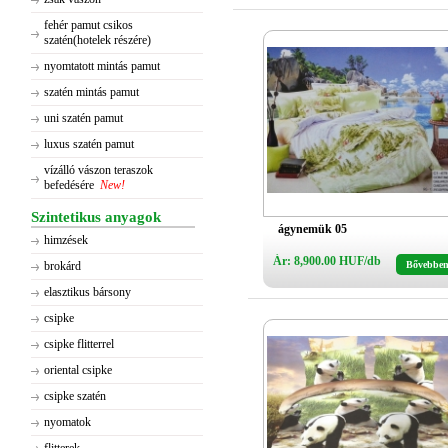
fehér pamut csikos
szatén(hotelek részére)
nyomtatott mintás pamut
szatén mintás pamut
uni szatén pamut
luxus szatén pamut
vízálló vászon teraszok
befedésére
New!
Szintetikus anyagok
ágynemük 05
himzések
Ár: 8,900.00 HUF/db
brokárd
Bővebbe
elasztikus bársony
csipke
csipke flitterrel
oriental csipke
csipke szatén
nyomatok