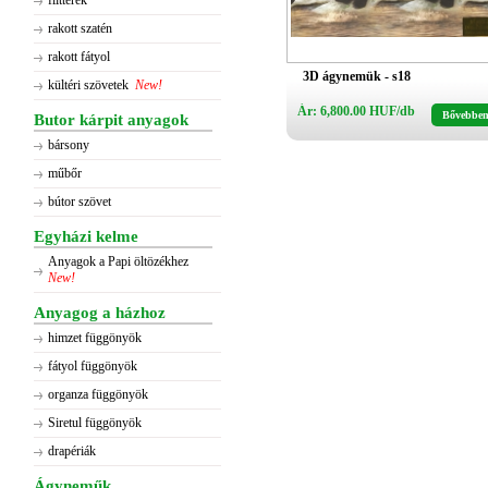
flitterek
rakott szatén
rakott fátyol
3D ágynemük - s18
kültéri szövetek
New!
Ár: 6,800.00 HUF/db
Bővebbe
Butor kárpit anyagok
bársony
műbőr
bútor szövet
Egyházi kelme
Anyagok a Papi öltözékhez
New!
Anyagog a házhoz
himzet függönyök
fátyol függönyök
organza függönyök
Siretul függönyök
drapériák
Ágyneműk