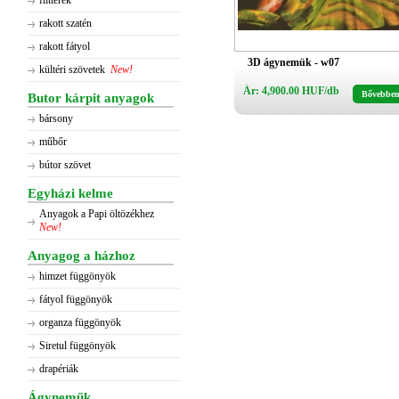
flitterek
rakott szatén
rakott fátyol
3D ágynemük - w07
kültéri szövetek
New!
Ár: 4,900.00 HUF/db
Bővebbe
Butor kárpit anyagok
bársony
műbőr
bútor szövet
Egyházi kelme
Anyagok a Papi öltözékhez
New!
Anyagog a házhoz
himzet függönyök
fátyol függönyök
organza függönyök
Siretul függönyök
drapériák
Ágyneműk