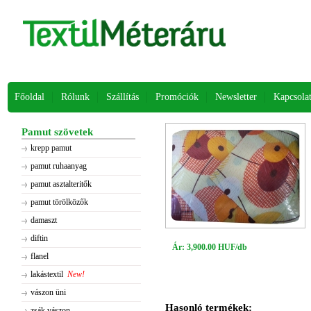
Főoldal
Rólunk
Szállítás
Promóciók
Newsletter
Kapcsola
Pamut szövetek
krepp pamut
pamut ruhaanyag
pamut asztalteritők
pamut törölközők
damaszt
diftin
Ár: 3,900.00 HUF/db
flanel
lakástextil
New!
vászon üni
Hasonló termékek:
zsák vászon