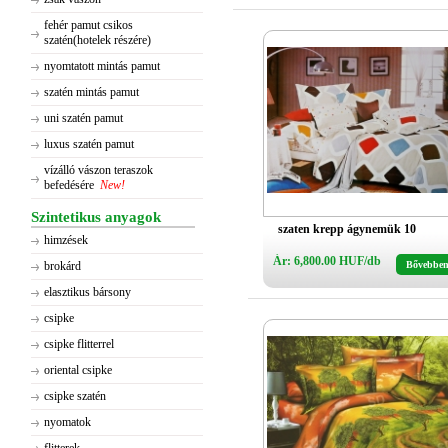
fehér pamut csikos
szatén(hotelek részére)
nyomtatott mintás pamut
szatén mintás pamut
uni szatén pamut
luxus szatén pamut
vízálló vászon teraszok
befedésére
New!
Szintetikus anyagok
szaten krepp ágynemük 10
himzések
Ár: 6,800.00 HUF/db
brokárd
Bővebbe
elasztikus bársony
csipke
csipke flitterrel
oriental csipke
csipke szatén
nyomatok