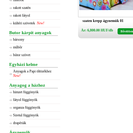
flitterek
rakott szatén
rakott fátyol
szaten krepp ágynemük 01
kültéri szövetek
New!
Ár: 6,800.00 HUF/db
Bővebbe
Butor kárpit anyagok
bársony
műbőr
bútor szövet
Egyházi kelme
Anyagok a Papi öltözékhez
New!
Anyagog a házhoz
himzet függönyök
fátyol függönyök
organza függönyök
Siretul függönyök
drapériák
Ágyneműk