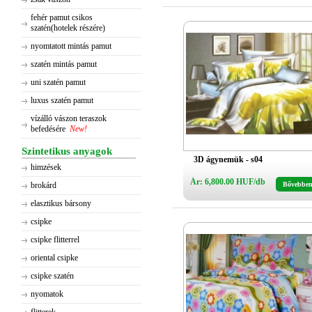
fehér pamut csikos
szatén(hotelek részére)
nyomtatott mintás pamut
szatén mintás pamut
uni szatén pamut
luxus szatén pamut
vízálló vászon teraszok
befedésére
New!
Szintetikus anyagok
3D ágynemük - s04
himzések
Ár: 6,800.00 HUF/db
brokárd
Bővebbe
elasztikus bársony
csipke
csipke flitterrel
oriental csipke
csipke szatén
nyomatok