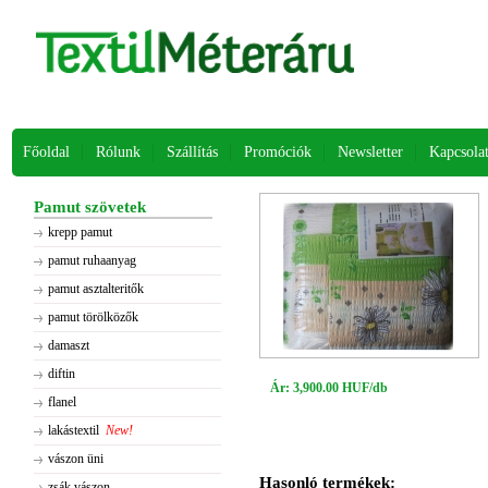
Főoldal
Rólunk
Szállítás
Promóciók
Newsletter
Kapcsola
Pamut szövetek
krepp pamut
pamut ruhaanyag
pamut asztalteritők
pamut törölközők
damaszt
diftin
Ár: 3,900.00 HUF/db
flanel
lakástextil
New!
vászon üni
Hasonló termékek:
zsák vászon