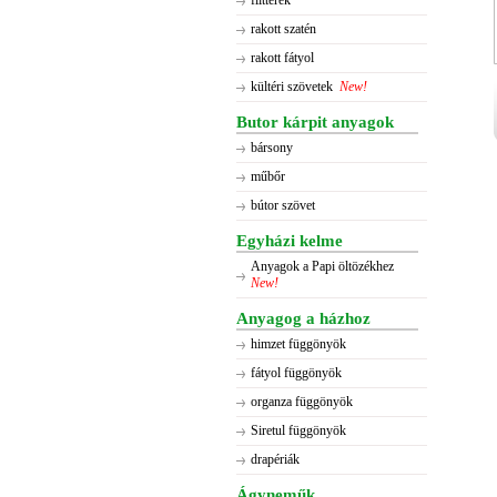
flitterek
rakott szatén
rakott fátyol
kültéri szövetek
New!
Butor kárpit anyagok
bársony
műbőr
bútor szövet
Egyházi kelme
Anyagok a Papi öltözékhez
New!
Anyagog a házhoz
himzet függönyök
fátyol függönyök
organza függönyök
Siretul függönyök
drapériák
Ágyneműk