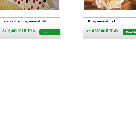
szaten krepp ágynemük 09
3D ágynemük - s11
Ár: 6,800.00 HUF/db
Ár: 6,800.00 HUF/db
Bővebben
Bővebb