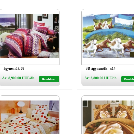
ágynemük 08
3D ágynemük - s14
Ár: 8,900.00 HUF/db
Ár: 6,800.00 HUF/db
Bővebben
Bővebb