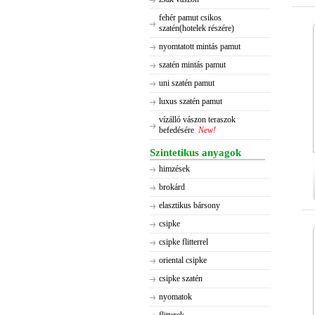
fehér pamut csikos
szatén(hotelek részére)
nyomtatott mintás pamut
szatén mintás pamut
uni szatén pamut
luxus szatén pamut
vízálló vászon teraszok
befedésére
New!
Szintetikus anyagok
himzések
brokárd
elasztikus bársony
csipke
csipke flitterrel
oriental csipke
csipke szatén
nyomatok