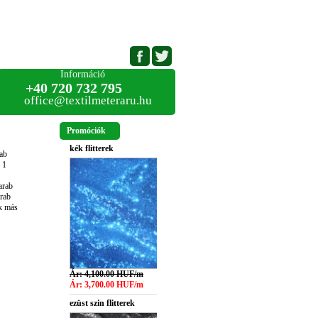
Információ
+40 720 732 795
office@textilmeteraru.hu
Promóciók
kék flitterek
ab
 1
arab
rab
k más
Ár: 4,100.00 HUF/m
Ár: 3,700.00 HUF/m
ezüst szin flitterek