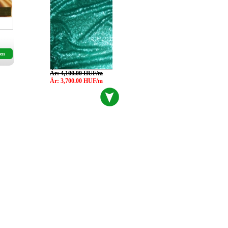
en
Ár: 4,100.00 HUF/m
Ár: 3,700.00 HUF/m
drapériák 06
Ár: 1,250.00 HUF/m
Ár: 1,150.00 HUF/m
drapériák 02