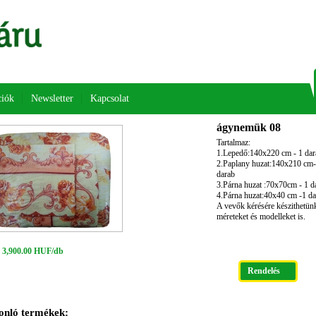
iók
Newsletter
Kapcsolat
ágynemük 08
Tartalmaz:
1.Lepedő:140x220 cm - 1 dar
2.Paplany huzat:140x210 cm-
darab
3.Párna huzat :70x70cm - 1 d
4.Párna huzat:40x40 cm -1 da
A vevők kérésére készithetün
méreteket és modelleket is.
 3,900.00 HUF/db
Rendelés
onló termékek: