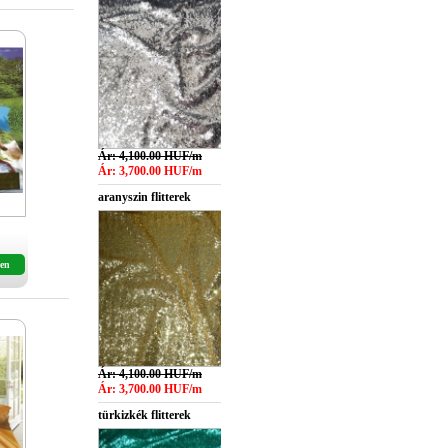
Ár: 4,100.00 HUF/m
Ár: 3,700.00 HUF/m
aranyszin flitterek
en
Ár: 4,100.00 HUF/m
Ár: 3,700.00 HUF/m
türkizkék flitterek