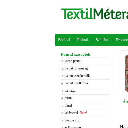
Főoldal
Rólunk
Szállítás
Promóc
Pamut szövetek
krepp pamut
pamut ruhaanyag
pamut asztalteritők
pamut törölközők
damaszt
diftin
Ár:
flanel
lakástextil
New!
vászon üni
Has
zsák vászon