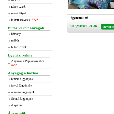
flitterek
rakott szatén
rakott fátyol
ágynemük 06
kültéri szövetek
New!
Ár: 8,900.00 HUF/db
Bővebbe
Butor kárpit anyagok
bársony
műbőr
bútor szövet
Egyházi kelme
Anyagok a Papi öltözékhez
New!
Anyagog a házhoz
himzet függönyök
fátyol függönyök
organza függönyök
Siretul függönyök
drapériák
Ágyneműk