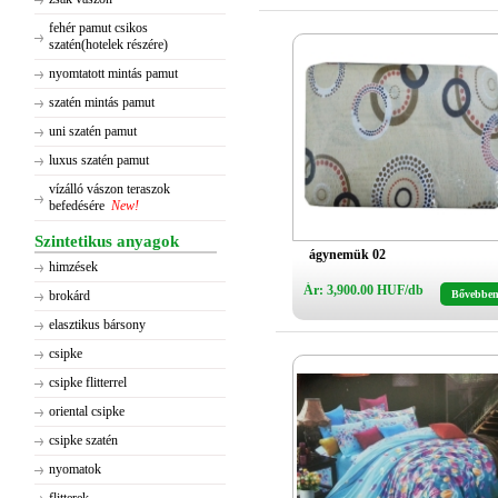
fehér pamut csikos
szatén(hotelek részére)
nyomtatott mintás pamut
szatén mintás pamut
uni szatén pamut
luxus szatén pamut
vízálló vászon teraszok
befedésére
New!
Szintetikus anyagok
ágynemük 02
himzések
Ár: 3,900.00 HUF/db
brokárd
Bővebbe
elasztikus bársony
csipke
csipke flitterrel
oriental csipke
csipke szatén
nyomatok