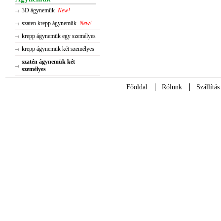
3D ágynemük
New!
szaten krepp ágynemük
New!
krepp ágynemük egy személyes
krepp ágynemük két személyes
szatén ágynemük két
személyes
Főoldal
Rólunk
Szállítás