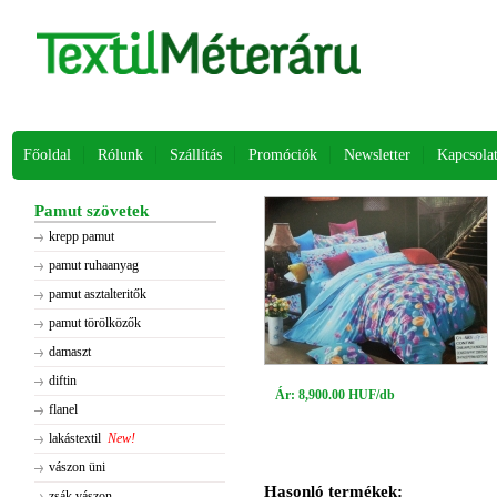
Főoldal
Rólunk
Szállítás
Promóciók
Newsletter
Kapcsola
Pamut szövetek
krepp pamut
pamut ruhaanyag
pamut asztalteritők
pamut törölközők
damaszt
diftin
Ár: 8,900.00 HUF/db
flanel
lakástextil
New!
vászon üni
Hasonló termékek:
zsák vászon