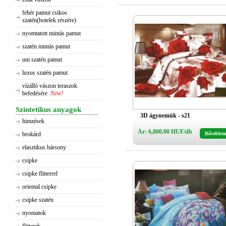
fehér pamut csikos
szatén(hotelek részére)
nyomtatott mintás pamut
szatén mintás pamut
uni szatén pamut
luxus szatén pamut
vízálló vászon teraszok
befedésére
New!
Szintetikus anyagok
3D ágynemük - s21
himzések
Ár: 6,800.00 HUF/db
brokárd
Bővebbe
elasztikus bársony
csipke
csipke flitterrel
oriental csipke
csipke szatén
nyomatok