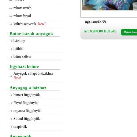
flitterek
rakott szatén
rakott fátyol
ágynemük 06
kültéri szövetek
New!
Ár: 8,900.00 HUF/db
Bővebbe
Butor kárpit anyagok
bársony
műbőr
bútor szövet
Egyházi kelme
Anyagok a Papi öltözékhez
New!
Anyagog a házhoz
himzet függönyök
fátyol függönyök
organza függönyök
Siretul függönyök
drapériák
Ágyneműk