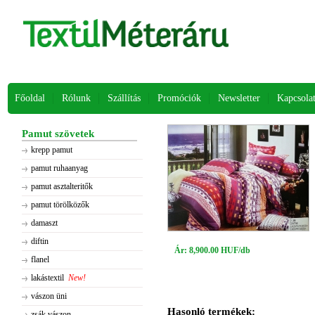
Főoldal
Rólunk
Szállítás
Promóciók
Newsletter
Kapcsola
Pamut szövetek
krepp pamut
pamut ruhaanyag
pamut asztalteritők
pamut törölközők
damaszt
diftin
Ár: 8,900.00 HUF/db
flanel
lakástextil
New!
vászon üni
Hasonló termékek:
zsák vászon