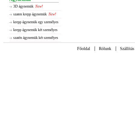
3D ágynemük
New!
szaten krepp ágynemük
New!
krepp ágynemük egy személyes
krepp ágynemük két személyes
szatén ágynemük két személyes
Főoldal
Rólunk
Szállítás