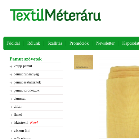
Főoldal
Rólunk
Szállítás
Promóciók
Newsletter
Kapcsola
Pamut szövetek
krepp pamut
pamut ruhaanyag
pamut asztalteritők
pamut törölközők
damaszt
diftin
flanel
lakástextil
New!
vászon üni
zsák vászon