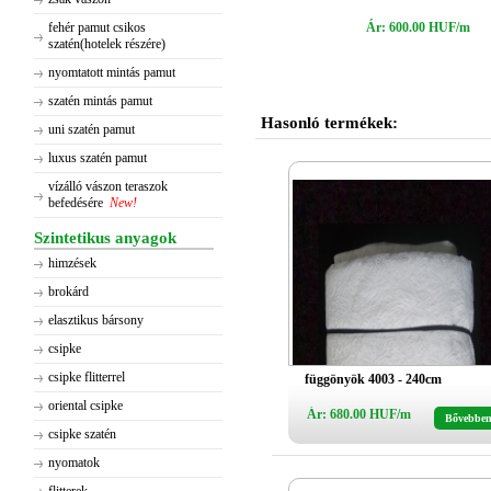
fehér pamut csikos
Ár: 600.00 HUF/m
szatén(hotelek részére)
nyomtatott mintás pamut
szatén mintás pamut
Hasonló termékek:
uni szatén pamut
luxus szatén pamut
vízálló vászon teraszok
befedésére
New!
Szintetikus anyagok
himzések
brokárd
elasztikus bársony
csipke
csipke flitterrel
függönyök 4003 - 240cm
oriental csipke
Ár: 680.00 HUF/m
Bővebbe
csipke szatén
nyomatok