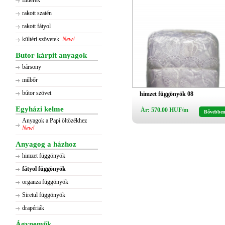
flitterek
rakott szatén
rakott fátyol
kültéri szövetek
New!
Butor kárpit anyagok
bársony
műbőr
bútor szövet
himzet függönyök 08
Egyházi kelme
Ár: 570.00 HUF/m
Bővebbe
Anyagok a Papi öltözékhez
New!
Anyagog a házhoz
himzet függönyök
fátyol függönyök
organza függönyök
Siretul függönyök
drapériák
Ágyneműk