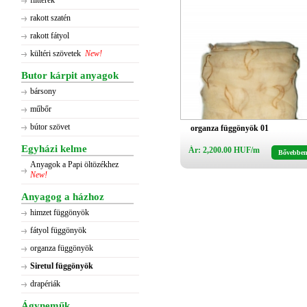
flitterek
rakott szatén
rakott fátyol
kültéri szövetek
New!
Butor kárpit anyagok
bársony
műbőr
bútor szövet
organza függönyök 01
Egyházi kelme
Ár: 2,200.00 HUF/m
Bővebbe
Anyagok a Papi öltözékhez
New!
Anyagog a házhoz
himzet függönyök
fátyol függönyök
organza függönyök
Siretul függönyök
drapériák
Ágyneműk