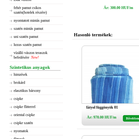
fehér pamut csikos
Ár: 300.00 HUF/m
szatén(hotelek részére)
nyomtatott mintás pamut
szatén mintás pamut
Hasonló termékek:
uni szatén pamut
luxus szatén pamut
vízálló vászon teraszok
befedésére
New!
Szintetikus anyagok
himzések
brokárd
elasztikus bársony
csipke
csipke flitterrel
fátyol függönyök 01
oriental csipke
Ár: 970.00 HUF/m
Bővebbe
csipke szatén
nyomatok