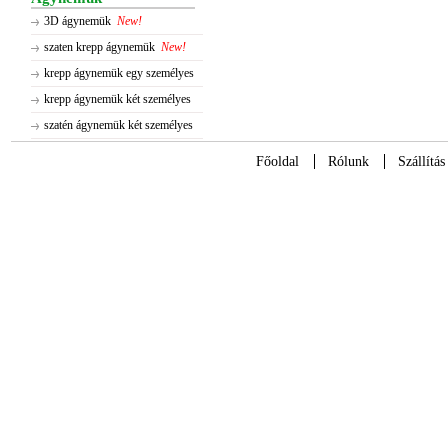
3D ágynemük
New!
szaten krepp ágynemük
New!
krepp ágynemük egy személyes
krepp ágynemük két személyes
szatén ágynemük két személyes
Főoldal
Rólunk
Szállítás