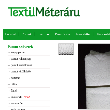
Főoldal
Rólunk
Szállítás
Promóciók
Newsletter
Kapcsola
Pamut szövetek
krepp pamut
pamut ruhaanyag
pamut asztalteritők
pamut törölközők
damaszt
diftin
flanel
lakástextil
New!
vászon üni
zsák vászon