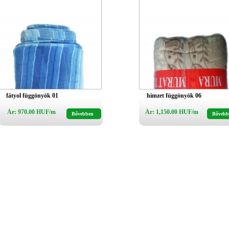
fátyol függönyök 01
himzet függönyök 06
Ár: 970.00 HUF/m
Ár: 1,150.00 HUF/m
Bővebben
Bővebb