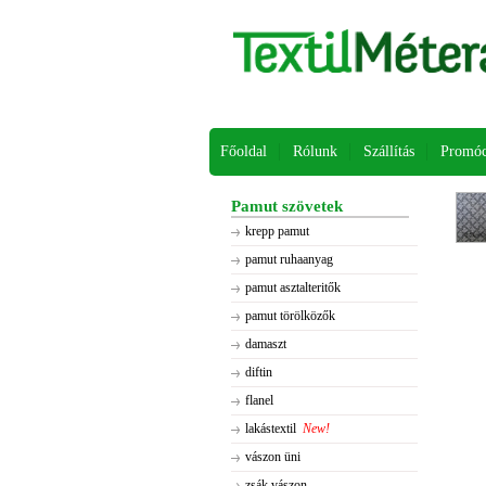
Főoldal
Rólunk
Szállítás
Promóc
Pamut szövetek
krepp pamut
pamut ruhaanyag
pamut asztalteritők
pamut törölközők
damaszt
diftin
flanel
lakástextil
New!
vászon üni
zsák vászon