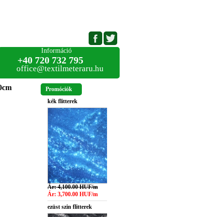
Információ
+40 720 732 795
office@textilmeteraru.hu
40cm
Promóciók
kék flitterek
Ár: 4,100.00 HUF/m
Ár: 3,700.00 HUF/m
ezüst szin flitterek