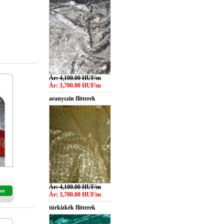
Ár: 4,100.00 HUF/m
Ár: 3,700.00 HUF/m
aranyszin flitterek
Ár: 4,100.00 HUF/m
en
Ár: 3,700.00 HUF/m
türkizkék flitterek