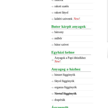
flitterek
rakott szatén
rakott fátyol
kültéri szövetek
New!
Butor kárpit anyagok
bársony
műbőr
bútor szövet
Egyházi kelme
Anyagok a Papi öltözékhez
New!
Anyagog a házhoz
himzet függönyök
fátyol függönyök
organza függönyök
Siretul függönyök
drapériák
Ágyneműk