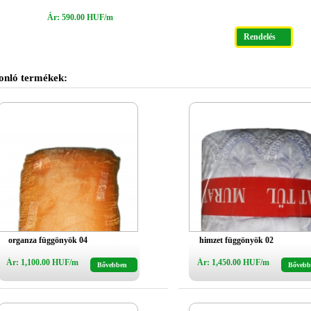
Ár: 590.00 HUF/m
Rendelés
onló termékek:
organza függönyök 04
himzet függönyök 02
Ár: 1,100.00 HUF/m
Ár: 1,450.00 HUF/m
Bővebben
Bővebb