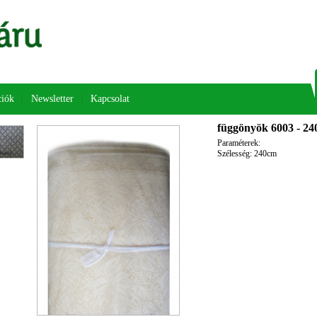
iók
Newsletter
Kapcsolat
függönyök 6003 - 2
Paraméterek:
Szélesség: 240cm