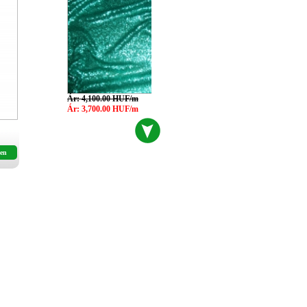
Ár: 4,100.00 HUF/m
Ár: 3,700.00 HUF/m
drapériák 06
en
Ár: 1,250.00 HUF/m
Ár: 1,150.00 HUF/m
drapériák 02