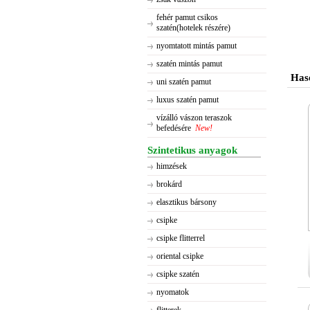
fehér pamut csikos
szatén(hotelek részére)
nyomtatott mintás pamut
szatén mintás pamut
Has
uni szatén pamut
luxus szatén pamut
vízálló vászon teraszok
befedésére
New!
Szintetikus anyagok
himzések
brokárd
elasztikus bársony
csipke
csipke flitterrel
oriental csipke
csipke szatén
nyomatok