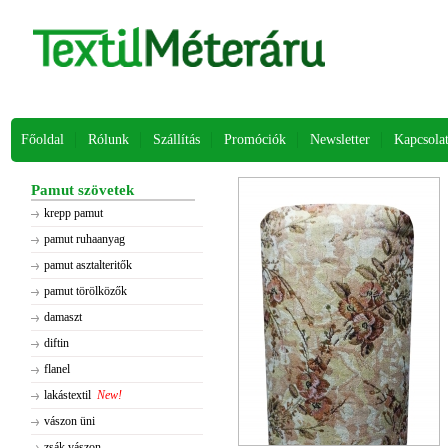
Főoldal
Rólunk
Szállítás
Promóciók
Newsletter
Kapcsola
Pamut szövetek
krepp pamut
pamut ruhaanyag
pamut asztalteritők
pamut törölközők
damaszt
diftin
flanel
lakástextil
New!
vászon üni
zsák vászon