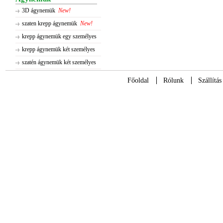
3D ágynemük
New!
szaten krepp ágynemük
New!
krepp ágynemük egy személyes
krepp ágynemük két személyes
szatén ágynemük két személyes
Főoldal
Rólunk
Szállítás