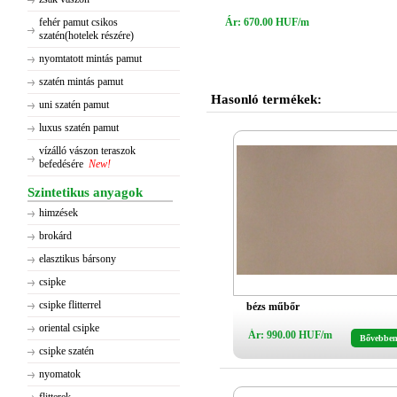
fehér pamut csikos
Ár: 670.00 HUF/m
szatén(hotelek részére)
nyomtatott mintás pamut
szatén mintás pamut
Hasonló termékek:
uni szatén pamut
luxus szatén pamut
vízálló vászon teraszok
befedésére
New!
Szintetikus anyagok
himzések
brokárd
elasztikus bársony
csipke
csipke flitterrel
bézs műbőr
oriental csipke
Ár: 990.00 HUF/m
Bővebbe
csipke szatén
nyomatok