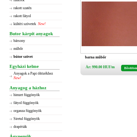
flitterek
rakott szatén
rakott fátyol
kültéri szövetek
New!
Butor kárpit anyagok
bársony
műbőr
bútor szövet
barna műbőr
Egyházi kelme
Ár: 990.00 HUF/m
Bővebbe
Anyagok a Papi öltözékhez
New!
Anyagog a házhoz
himzet függönyök
fátyol függönyök
organza függönyök
Siretul függönyök
drapériák
Ágyneműk