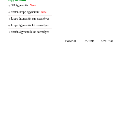
3D ágynemük
New!
szaten krepp ágynemük
New!
krepp ágynemük egy személyes
krepp ágynemük két személyes
szatén ágynemük két személyes
Főoldal
Rólunk
Szállítás