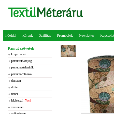
Főoldal
Rólunk
Szállítás
Promóciók
Newsletter
Kapcsola
Pamut szövetek
krepp pamut
pamut ruhaanyag
pamut asztalteritők
pamut törölközők
damaszt
diftin
flanel
lakástextil
New!
vászon üni
zsák vászon