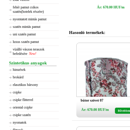
fehér pamut csikos
Ár: 670.00 HUF/m
szatén(hotelek részére)
nyomtatott mintás pamut
szatén mintás pamut
Hasonló termékek:
uni szatén pamut
luxus szatén pamut
vízálló vászon teraszok
befedésére
New!
Szintetikus anyagok
himzések
brokárd
elasztikus bársony
csipke
csipke flitterrel
bútor szövet 07
oriental csipke
Ár: 670.00 HUF/m
Bővebbe
csipke szatén
nyomatok