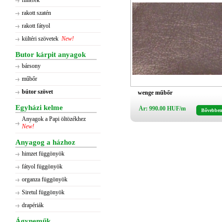
flitterek
rakott szatén
rakott fátyol
kültéri szövetek
New!
Butor kárpit anyagok
bársony
műbőr
bútor szövet
wenge műbőr
Egyházi kelme
Ár: 990.00 HUF/m
Bővebbe
Anyagok a Papi öltözékhez
New!
Anyagog a házhoz
himzet függönyök
fátyol függönyök
organza függönyök
Siretul függönyök
drapériák
Ágyneműk