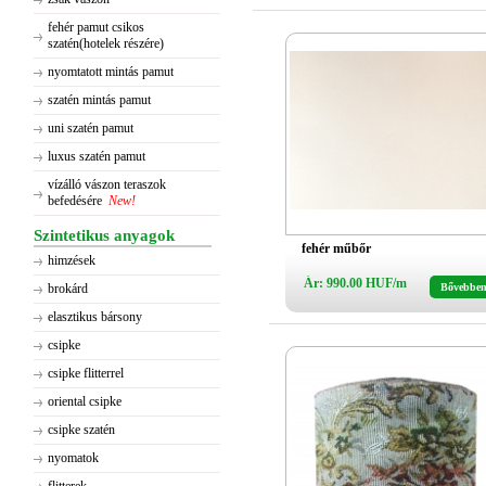
fehér pamut csikos
szatén(hotelek részére)
nyomtatott mintás pamut
szatén mintás pamut
uni szatén pamut
luxus szatén pamut
vízálló vászon teraszok
befedésére
New!
Szintetikus anyagok
fehér műbőr
himzések
Ár: 990.00 HUF/m
brokárd
Bővebbe
elasztikus bársony
csipke
csipke flitterrel
oriental csipke
csipke szatén
nyomatok