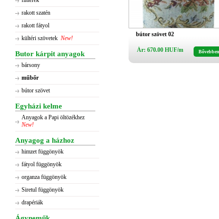
flitterek
rakott szatén
rakott fátyol
bútor szövet 02
kültéri szövetek
New!
Ár: 670.00 HUF/m
Bővebbe
Butor kárpit anyagok
bársony
műbőr
bútor szövet
Egyházi kelme
Anyagok a Papi öltözékhez
New!
Anyagog a házhoz
himzet függönyök
fátyol függönyök
organza függönyök
Siretul függönyök
drapériák
Ágyneműk