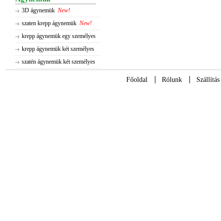
3D ágynemük
New!
szaten krepp ágynemük
New!
krepp ágynemük egy személyes
krepp ágynemük két személyes
szatén ágynemük két személyes
Főoldal
Rólunk
Szállítás