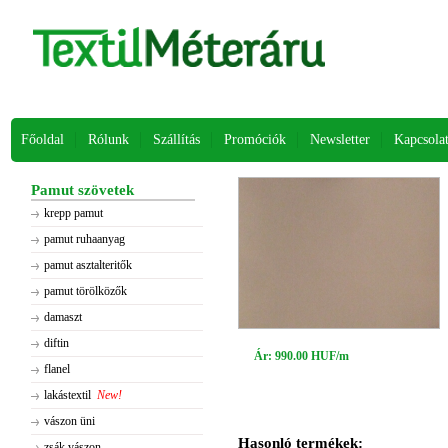
Főoldal
Rólunk
Szállítás
Promóciók
Newsletter
Kapcsola
Pamut szövetek
krepp pamut
pamut ruhaanyag
pamut asztalteritők
pamut törölközők
damaszt
diftin
Ár: 990.00 HUF/m
flanel
lakástextil
New!
vászon üni
Hasonló termékek:
zsák vászon