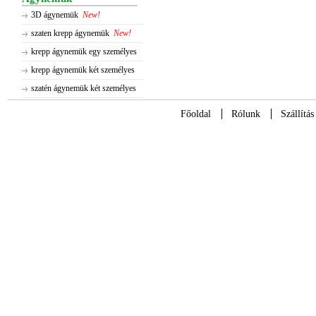
3D ágynemük
New!
szaten krepp ágynemük
New!
krepp ágynemük egy személyes
krepp ágynemük két személyes
szatén ágynemük két személyes
Főoldal
Rólunk
Szállítás