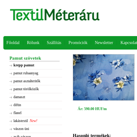
Főoldal
Rólunk
Szállítás
Promóciók
Newsletter
Kapcsola
Pamut szövetek
krepp pamut
pamut ruhaanyag
pamut asztalteritők
pamut törölközők
damaszt
diftin
Ár: 590.00 HUF/m
flanel
lakástextil
New!
vászon üni
Hasonló termékek:
zsák vászon