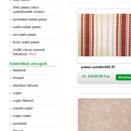
fehér pamut csikos
szatén(hotelek részére)
nyomtatott mintás pamut
szatén mintás pamut
uni szatén pamut
luxus szatén pamut
vízálló vászon teraszok
befedésére
New!
Szintetikus anyagok
pamut asztalteritők 03
himzések
Ár: 930.00 HUF/m
brokárd
Bővebbe
elasztikus bársony
csipke
csipke flitterrel
oriental csipke
csipke szatén
nyomatok