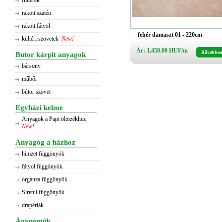
flitterek
rakott szatén
rakott fátyol
fehér damaszt 01 - 220cm
kültéri szövetek
New!
Ár: 1,450.00 HUF/m
Bővebbe
Butor kárpit anyagok
bársony
műbőr
bútor szövet
Egyházi kelme
Anyagok a Papi öltözékhez
New!
Anyagog a házhoz
himzet függönyök
fátyol függönyök
organza függönyök
Siretul függönyök
drapériák
Ágyneműk