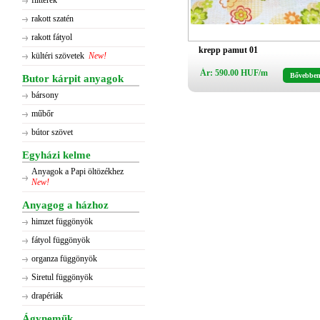
flitterek
rakott szatén
rakott fátyol
krepp pamut 01
kültéri szövetek
New!
Ár: 590.00 HUF/m
Bővebbe
Butor kárpit anyagok
bársony
műbőr
bútor szövet
Egyházi kelme
Anyagok a Papi öltözékhez
New!
Anyagog a házhoz
himzet függönyök
fátyol függönyök
organza függönyök
Siretul függönyök
drapériák
Ágyneműk