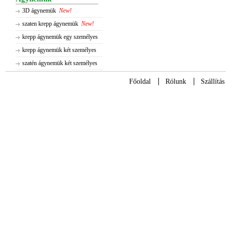
3D ágynemük
New!
szaten krepp ágynemük
New!
krepp ágynemük egy személyes
krepp ágynemük két személyes
szatén ágynemük két személyes
Főoldal
Rólunk
Szállítás