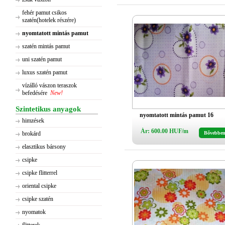
fehér pamut csikos
szatén(hotelek részére)
nyomtatott mintás pamut
szatén mintás pamut
uni szatén pamut
luxus szatén pamut
vízálló vászon teraszok
befedésére
New!
Szintetikus anyagok
nyomtatott mintás pamut 16
himzések
Ár: 600.00 HUF/m
brokárd
Bővebbe
elasztikus bársony
csipke
csipke flitterrel
oriental csipke
csipke szatén
nyomatok