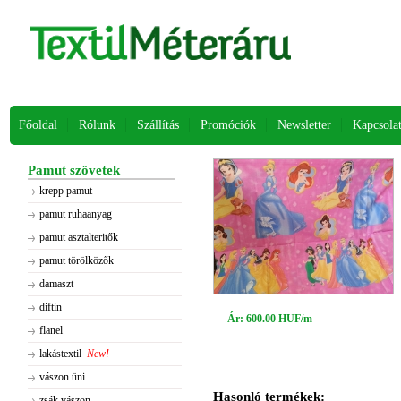
Főoldal
Rólunk
Szállítás
Promóciók
Newsletter
Kapcsola
Pamut szövetek
krepp pamut
pamut ruhaanyag
pamut asztalteritők
pamut törölközők
damaszt
diftin
Ár: 600.00 HUF/m
flanel
lakástextil
New!
vászon üni
Hasonló termékek:
zsák vászon