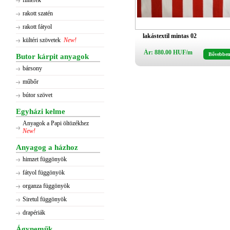
flitterek
rakott szatén
rakott fátyol
lakástextil mintas 02
kültéri szövetek
New!
Ár: 880.00 HUF/m
Bővebbe
Butor kárpit anyagok
bársony
műbőr
bútor szövet
Egyházi kelme
Anyagok a Papi öltözékhez
New!
Anyagog a házhoz
himzet függönyök
fátyol függönyök
organza függönyök
Siretul függönyök
drapériák
Ágyneműk