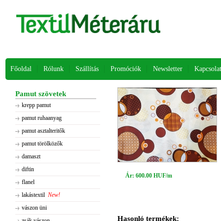
Főoldal
Rólunk
Szállítás
Promóciók
Newsletter
Kapcsola
Pamut szövetek
krepp pamut
pamut ruhaanyag
pamut asztalteritők
pamut törölközők
damaszt
diftin
Ár: 600.00 HUF/m
flanel
lakástextil
New!
vászon üni
Hasonló termékek:
zsák vászon