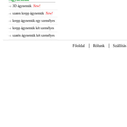
3D ágynemük
New!
szaten krepp ágynemük
New!
krepp ágynemük egy személyes
krepp ágynemük két személyes
szatén ágynemük két személyes
Főoldal
Rólunk
Szállítás