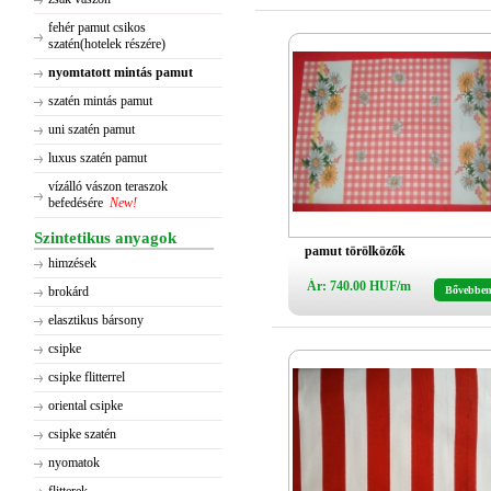
fehér pamut csikos
szatén(hotelek részére)
nyomtatott mintás pamut
szatén mintás pamut
uni szatén pamut
luxus szatén pamut
vízálló vászon teraszok
befedésére
New!
Szintetikus anyagok
pamut törölközők
himzések
Ár: 740.00 HUF/m
brokárd
Bővebbe
elasztikus bársony
csipke
csipke flitterrel
oriental csipke
csipke szatén
nyomatok