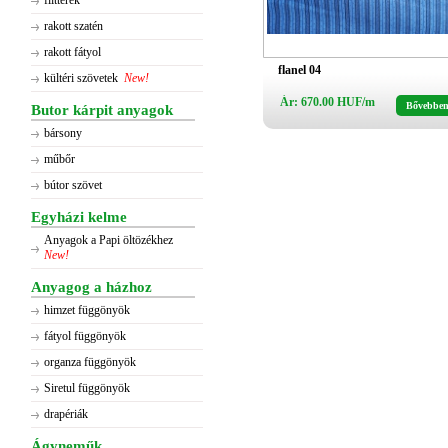
flitterek
rakott szatén
rakott fátyol
flanel 04
kültéri szövetek
New!
Ár: 670.00 HUF/m
Bővebbe
Butor kárpit anyagok
bársony
műbőr
bútor szövet
Egyházi kelme
Anyagok a Papi öltözékhez
New!
Anyagog a házhoz
himzet függönyök
fátyol függönyök
organza függönyök
Siretul függönyök
drapériák
Ágyneműk