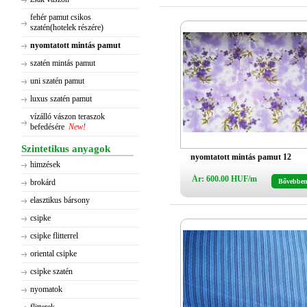
fehér pamut csikos
szatén(hotelek részére)
nyomtatott mintás pamut
szatén mintás pamut
uni szatén pamut
luxus szatén pamut
vízálló vászon teraszok
befedésére
New!
Szintetikus anyagok
nyomtatott mintás pamut 12
himzések
Ár: 600.00 HUF/m
brokárd
Bővebbe
elasztikus bársony
csipke
csipke flitterrel
oriental csipke
csipke szatén
nyomatok