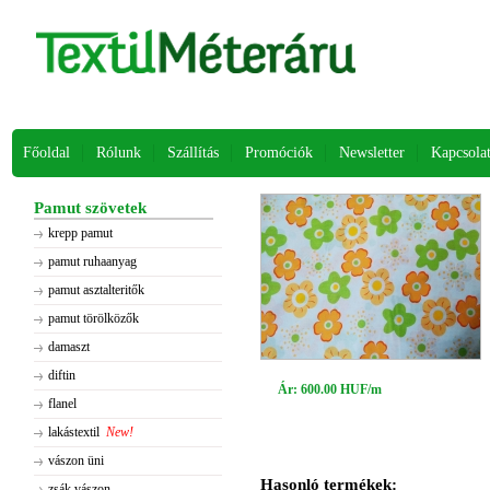
Főoldal
Rólunk
Szállítás
Promóciók
Newsletter
Kapcsola
Pamut szövetek
krepp pamut
pamut ruhaanyag
pamut asztalteritők
pamut törölközők
damaszt
diftin
Ár: 600.00 HUF/m
flanel
lakástextil
New!
vászon üni
Hasonló termékek:
zsák vászon