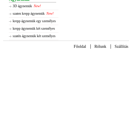
3D ágynemük
New!
szaten krepp ágynemük
New!
krepp ágynemük egy személyes
krepp ágynemük két személyes
szatén ágynemük két személyes
Főoldal
Rólunk
Szállítás