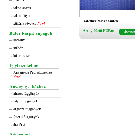
flitterek
rakott szatén
rakott fátyol
sötétkék csipke szatén
kültéri szövetek
New!
Ár: 1,100.00 HUF/m
Bővebbe
Butor kárpit anyagok
bársony
műbőr
bútor szövet
Egyházi kelme
Anyagok a Papi öltözékhez
New!
Anyagog a házhoz
himzet függönyök
fátyol függönyök
organza függönyök
Siretul függönyök
drapériák
Ágyneműk