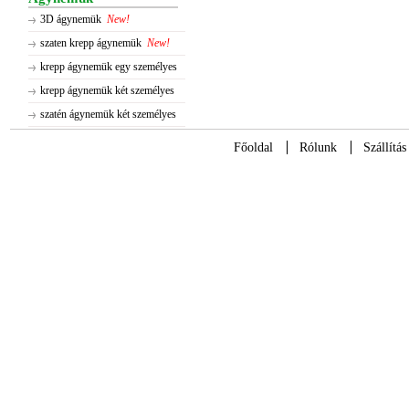
3D ágynemük
New!
szaten krepp ágynemük
New!
krepp ágynemük egy személyes
krepp ágynemük két személyes
szatén ágynemük két személyes
Főoldal
Rólunk
Szállítás