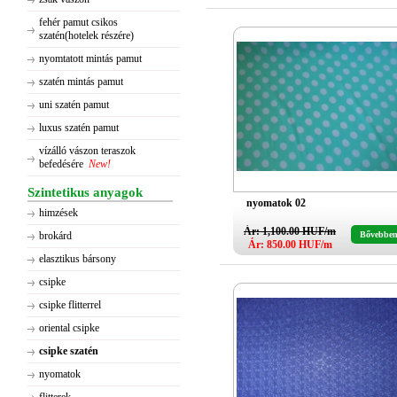
fehér pamut csikos
szatén(hotelek részére)
nyomtatott mintás pamut
szatén mintás pamut
uni szatén pamut
luxus szatén pamut
vízálló vászon teraszok
befedésére
New!
Szintetikus anyagok
nyomatok 02
himzések
Ár: 1,100.00 HUF/m
brokárd
Bővebbe
Ár: 850.00 HUF/m
elasztikus bársony
csipke
csipke flitterrel
oriental csipke
csipke szatén
nyomatok