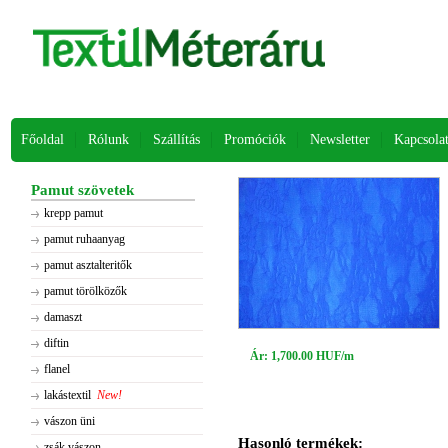
Főoldal
Rólunk
Szállítás
Promóciók
Newsletter
Kapcsola
Pamut szövetek
krepp pamut
pamut ruhaanyag
pamut asztalteritők
pamut törölközők
damaszt
diftin
Ár: 1,700.00 HUF/m
flanel
lakástextil
New!
vászon üni
Hasonló termékek:
zsák vászon