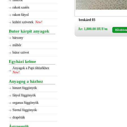
flitterek
rakott szatén
rakott fátyol
brokárd 03
kültéri szövetek
New!
Ár: 1,800.00 HUF/m
Bővebbe
Butor kárpit anyagok
bársony
műbőr
bútor szövet
Egyházi kelme
Anyagok a Papi öltözékhez
New!
Anyagog a házhoz
himzet függönyök
fátyol függönyök
organza függönyök
Siretul függönyök
drapériák
Ágyneműk