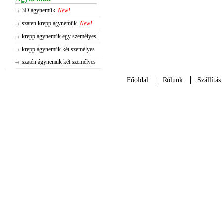
3D ágynemük
New!
szaten krepp ágynemük
New!
krepp ágynemük egy személyes
krepp ágynemük két személyes
szatén ágynemük két személyes
Főoldal
Rólunk
Szállítás