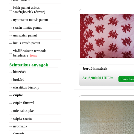
fehér pamut csikos
szatén(hotelek részére)
nyomtatott mintás pamut
szatén mintás pamut
uni szatén pamut
luxus szatén pamut
vízálló vászon teraszok
befedésére
New!
Szintetikus anyagok
bordó himzések
himzések
Ár: 6,900.00 HUF/m
brokárd
Bővebbe
elasztikus bársony
csipke
csipke flitterrel
oriental csipke
csipke szatén
nyomatok