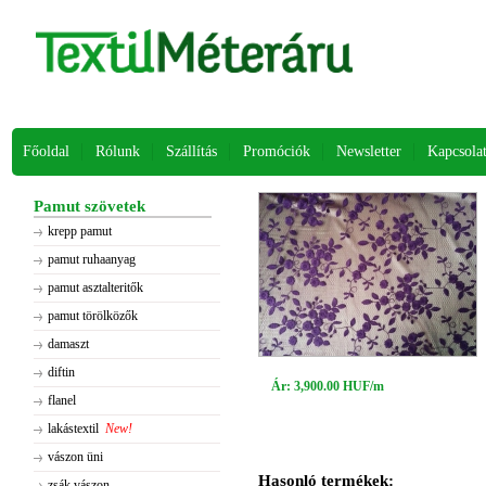
Főoldal
Rólunk
Szállítás
Promóciók
Newsletter
Kapcsola
Pamut szövetek
krepp pamut
pamut ruhaanyag
pamut asztalteritők
pamut törölközők
damaszt
diftin
Ár: 3,900.00 HUF/m
flanel
lakástextil
New!
vászon üni
Hasonló termékek:
zsák vászon