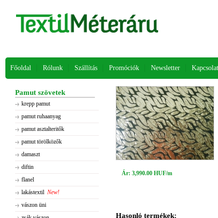
Főoldal
Rólunk
Szállítás
Promóciók
Newsletter
Kapcsola
Pamut szövetek
krepp pamut
pamut ruhaanyag
pamut asztalteritők
pamut törölközők
damaszt
diftin
Ár: 3,990.00 HUF/m
flanel
lakástextil
New!
vászon üni
Hasonló termékek:
zsák vászon