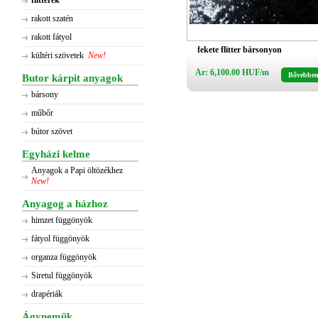
flitterek
rakott szatén
rakott fátyol
fekete flitter bársonyon
kültéri szövetek
New!
Ár: 6,100.00 HUF/m
Bővebbe
Butor kárpit anyagok
bársony
műbőr
bútor szövet
Egyházi kelme
Anyagok a Papi öltözékhez
New!
Anyagog a házhoz
himzet függönyök
fátyol függönyök
organza függönyök
Siretul függönyök
drapériák
Ágyneműk