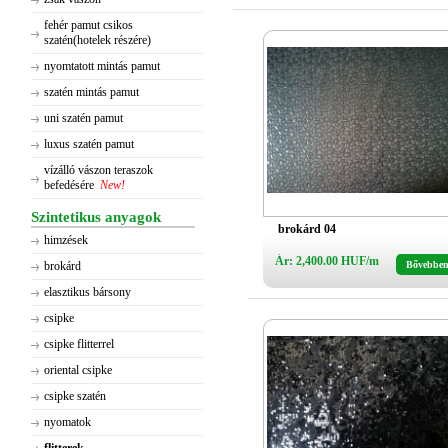
fehér pamut csikos
szatén(hotelek részére)
nyomtatott mintás pamut
szatén mintás pamut
uni szatén pamut
luxus szatén pamut
vízálló vászon teraszok
befedésére
New!
Szintetikus anyagok
brokárd 04
himzések
Ár: 2,400.00 HUF/m
brokárd
Bővebbe
elasztikus bársony
csipke
csipke flitterrel
oriental csipke
csipke szatén
nyomatok