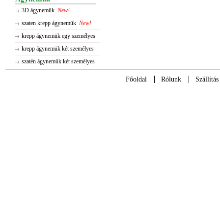
3D ágynemük
New!
szaten krepp ágynemük
New!
krepp ágynemük egy személyes
krepp ágynemük két személyes
szatén ágynemük két személyes
Főoldal
Rólunk
Szállítás