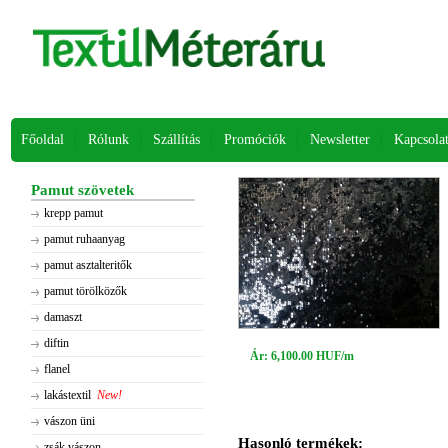
Főoldal
Rólunk
Szállítás
Promóciók
Newsletter
Kapcsola
Pamut szövetek
krepp pamut
pamut ruhaanyag
pamut asztalteritők
pamut törölközők
damaszt
diftin
Ár: 6,100.00 HUF/m
flanel
lakástextil
New!
vászon üni
Hasonló termékek:
zsák vászon