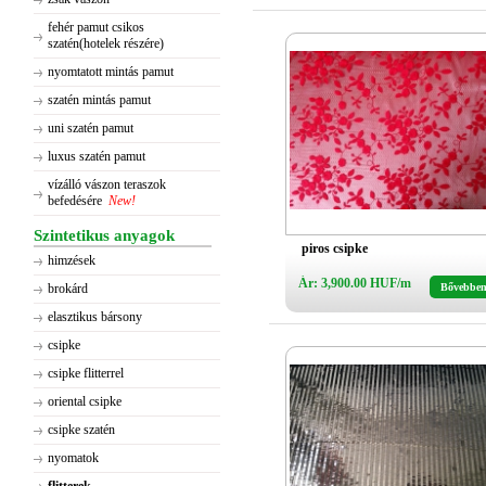
fehér pamut csikos
szatén(hotelek részére)
nyomtatott mintás pamut
szatén mintás pamut
uni szatén pamut
luxus szatén pamut
vízálló vászon teraszok
befedésére
New!
Szintetikus anyagok
piros csipke
himzések
Ár: 3,900.00 HUF/m
brokárd
Bővebbe
elasztikus bársony
csipke
csipke flitterrel
oriental csipke
csipke szatén
nyomatok