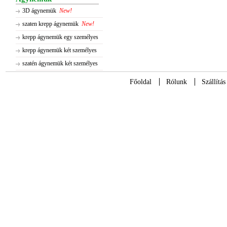
3D ágynemük
New!
szaten krepp ágynemük
New!
krepp ágynemük egy személyes
krepp ágynemük két személyes
szatén ágynemük két személyes
Főoldal
Rólunk
Szállítás