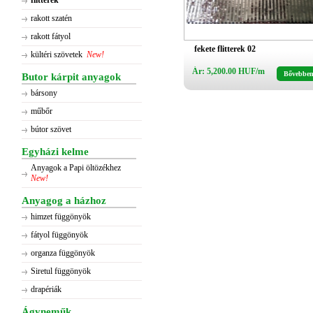
flitterek
rakott szatén
rakott fátyol
fekete flitterek 02
kültéri szövetek
New!
Ár: 5,200.00 HUF/m
Bővebbe
Butor kárpit anyagok
bársony
műbőr
bútor szövet
Egyházi kelme
Anyagok a Papi öltözékhez
New!
Anyagog a házhoz
himzet függönyök
fátyol függönyök
organza függönyök
Siretul függönyök
drapériák
Ágyneműk