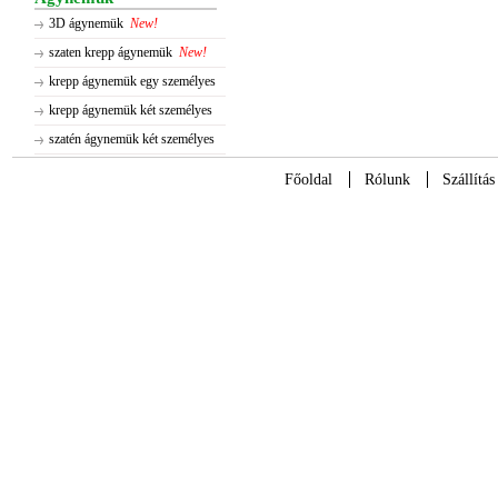
3D ágynemük
New!
szaten krepp ágynemük
New!
krepp ágynemük egy személyes
krepp ágynemük két személyes
szatén ágynemük két személyes
Főoldal
Rólunk
Szállítás