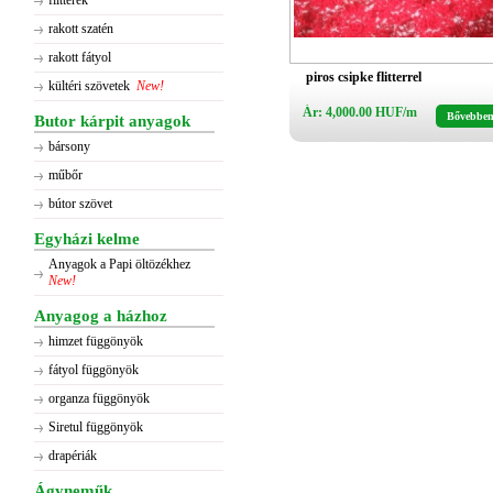
flitterek
rakott szatén
rakott fátyol
piros csipke flitterrel
kültéri szövetek
New!
Ár: 4,000.00 HUF/m
Bővebbe
Butor kárpit anyagok
bársony
műbőr
bútor szövet
Egyházi kelme
Anyagok a Papi öltözékhez
New!
Anyagog a házhoz
himzet függönyök
fátyol függönyök
organza függönyök
Siretul függönyök
drapériák
Ágyneműk