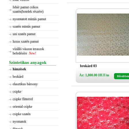
fehér pamut csikos
szatén(hotelek részére)
nyomtatott mintás pamut
szatén mintás pamut
uni szatén pamut
luxus szatén pamut
vízálló vászon teraszok
befedésére
New!
Szintetikus anyagok
brokárd 03
himzések
Ár: 1,800.00 HUF/m
brokárd
Bővebbe
elasztikus bársony
csipke
csipke flitterrel
oriental csipke
csipke szatén
nyomatok