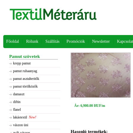
Főoldal
Rólunk
Szállítás
Promóciók
Newsletter
Kapcsola
Pamut szövetek
krepp pamut
pamut ruhaanyag
pamut asztalteritők
pamut törölközők
damaszt
diftin
Ár: 6,900.00 HUF/m
flanel
lakástextil
New!
vászon üni
Hasonló termékek:
zsák vászon