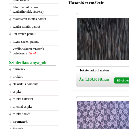
Hasonló termékek:
fehér pamut csikos
szatén(hotelek részére)
nyomtatott mintás pamut
szatén mintás pamut
uni szatén pamut
luxus szatén pamut
vízálló vászon teraszok
befedésére
New!
Szintetikus anyagok
himzések
fekete rakott szatén
brokárd
Ár: 1,100.00 HUF/m
Bővebbe
elasztikus bársony
csipke
csipke flitterrel
oriental csipke
csipke szatén
nyomatok