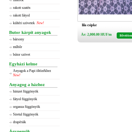
flitterek
rakott szatén
rakott fátyol
kültéri szövetek
New!
lila csipke
Butor kárpit anyagok
Ár: 2,000.00 HUF/m
Bővebbe
bársony
műbőr
bútor szövet
Egyházi kelme
Anyagok a Papi öltözékhez
New!
Anyagog a házhoz
himzet függönyök
fátyol függönyök
organza függönyök
Siretul függönyök
drapériák
Ágyneműk