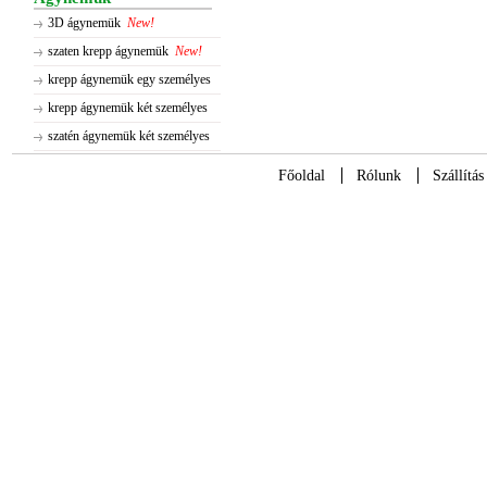
3D ágynemük
New!
szaten krepp ágynemük
New!
krepp ágynemük egy személyes
krepp ágynemük két személyes
szatén ágynemük két személyes
Főoldal
Rólunk
Szállítás