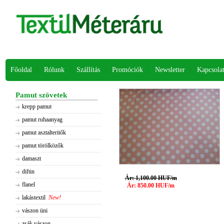
Főoldal
Rólunk
Szállítás
Promóciók
Newsletter
Kapcsola
Pamut szövetek
krepp pamut
pamut ruhaanyag
pamut asztalteritők
pamut törölközők
damaszt
diftin
Ár: 1,100.00 HUF/m
flanel
Ár: 850.00 HUF/m
lakástextil
New!
vászon üni
zsák vászon