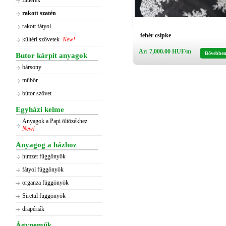
flitterek
rakott szatén
rakott fátyol
fehér csipke
kültéri szövetek
New!
Ár: 7,000.00 HUF/m
Bővebbe
Butor kárpit anyagok
bársony
műbőr
bútor szövet
Egyházi kelme
Anyagok a Papi öltözékhez
New!
Anyagog a házhoz
himzet függönyök
fátyol függönyök
organza függönyök
Siretul függönyök
drapériák
Ágyneműk