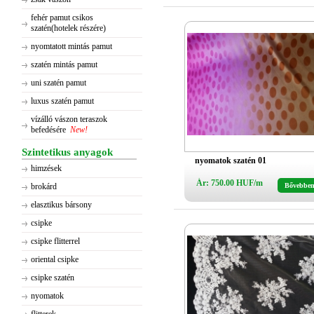
fehér pamut csikos
szatén(hotelek részére)
nyomtatott mintás pamut
szatén mintás pamut
uni szatén pamut
luxus szatén pamut
vízálló vászon teraszok
befedésére
New!
Szintetikus anyagok
nyomatok szatén 01
himzések
Ár: 750.00 HUF/m
brokárd
Bővebbe
elasztikus bársony
csipke
csipke flitterrel
oriental csipke
csipke szatén
nyomatok