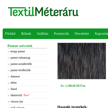
Főoldal
Rólunk
Szállítás
Promóciók
Newsletter
Kapcsola
Pamut szövetek
krepp pamut
pamut ruhaanyag
pamut asztalteritők
pamut törölközők
damaszt
diftin
Ár: 1,100.00 HUF/m
flanel
lakástextil
New!
vászon üni
Hasonló termékek:
zsák vászon